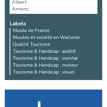
Albert
Amiens
Aniche
Argoules
Labels
Arques
Musée de France
Arras
Musées et société en Wallonie
Auby
Qualité Tourisme
Avesnes-les-Aubert
Tourisme & Handicap : auditif
Bailleul
Tourisme & Handicap : mental
Beaucamps-Ligny
Tourisme & Handicap : moteur
Beaurains
Tourisme & Handicap : visuel
Bellicourt
Berck
Béthune
Beussent
Blangy-sur-Bresle