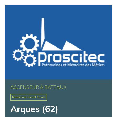
Warluis
Wasquehal
Wattignies
Wattrelos
Wissant
ASCENSEUR À BATEAUX
Monde maritime et fluvial
Arques (62)