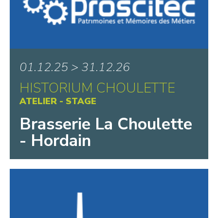
TAMAT, Musée de la Tapisserie et
des Arts Textiles
The CWGC Experience
Tracteurs en Weppes
Village des Métiers d’Antan et
01.12.25 > 31.12.26
Musée Motobecane
HISTORIUM CHOULETTE
ATELIER - STAGE
Brasserie La Choulette
- Hordain