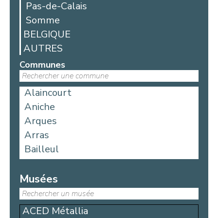
Pas-de-Calais
Somme
BELGIQUE
AUTRES
Communes
Alaincourt
Aniche
Arques
Arras
Bailleul
Bellicourt
Berck
Musées
Béthune
Blangy-sur-Bresle
ACED Métallia