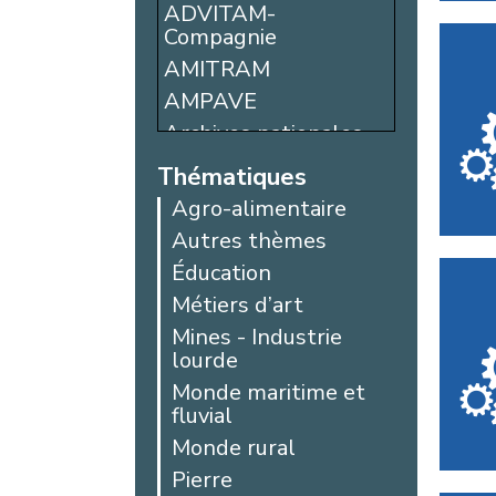
Bohain-en-
ADVITAM-
Vermandois
Compagnie
Boulogne-sur-Mer
AMITRAM
Calais
AMPAVE
Caudry
Archives nationales
Chantilly
du monde du travail
Thématiques
(ANMT)
Comines
Agro-alimentaire
ARPDO à Rotonde
Compiègne
80
Autres thèmes
Creil
Ascenseur à
Éducation
Crèvecœur-le-
bateaux
Grand
Métiers d’art
Association
Denain
Mines - Industrie
Aéronautique
lourde
Histoire de Méaulte
Desvres
(AAHM)
Monde maritime et
Douai
fluvial
Association du
Dunkerque
Musée Hospitalier
Monde rural
Étaples
Régional de Lille
Pierre