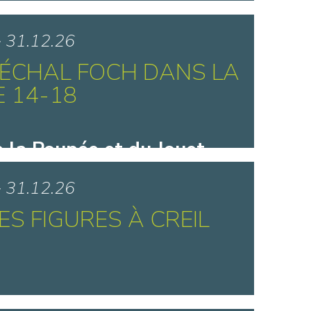
e la Marionnette - Tournai
> 31.12.26
ÉCHAL FOCH DANS LA
 14-18
 la Poupée et du Jouet
 Wambrechies
> 31.12.26
S FIGURES À CREIL