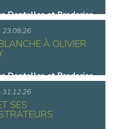
s Dentelles et Broderies
y - Caudry
> 23.08.26
BLANCHE À OLIVIER
Y
s Dentelles et Broderies
y - Caudry
> 31.12.26
ET SES
ISTRATEURS