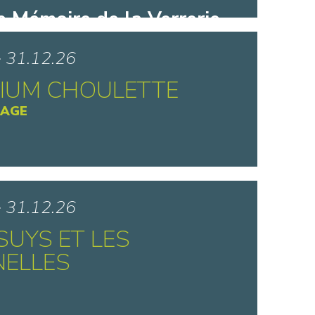
e Mémoire de la Verrerie
t - Aniche
> 31.12.26
IUM CHOULETTE
TAGE
e La Choulette - Hordain
> 31.12.26
SUYS ET LES
NELLES