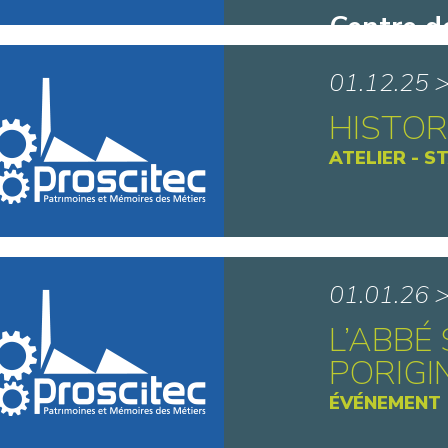
Centre d
d’en Hau
01.12.25 
HISTOR
ATELIER - S
Brasseri
01.01.26 
L’ABBÉ 
PORIGI
ÉVÉNEMENT