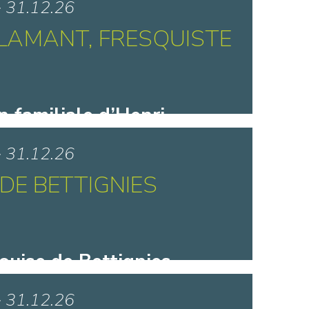
> 31.12.26
FLAMANT, FRESQUISTE
n familiale d’Henri
- Bohain-en-Vermandois
> 31.12.26
 DE BETTIGNIES
ouise de Bettignies -
mand-les-Eaux
> 31.12.26