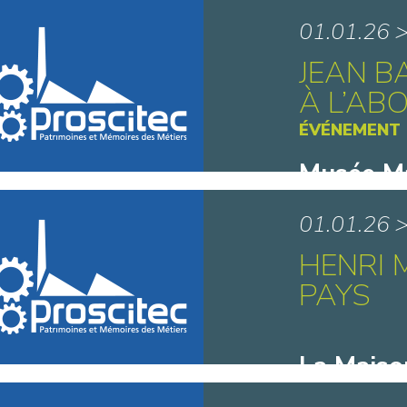
Musée Gal
01.01.26 
JEAN B
À L’AB
ÉVÉNEMENT
Musée Ma
Dunkerq
01.01.26 
HENRI 
PAYS
La Maiso
Matisse 