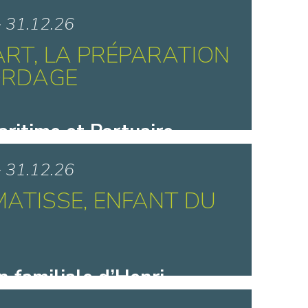
lé-Juillet - Creil
> 31.12.26
ART, LA PRÉPARATION
ORDAGE
ritime et Portuaire -
ue
> 31.12.26
MATISSE, ENFANT DU
n familiale d’Henri
- Bohain-en-Vermandois