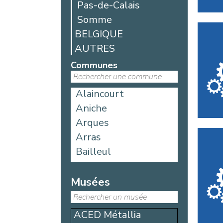
Pas-de-Calais
Somme
BELGIQUE
AUTRES
Communes
Alaincourt
Aniche
Arques
Arras
Bailleul
Bellicourt
Berck
Musées
Béthune
Blangy-sur-Bresle
ACED Métallia