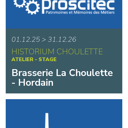
TAMAT, Musée de la Tapisserie et
des Arts Textiles
The CWGC Experience
Tracteurs en Weppes
Village des Métiers d’Antan et
01.12.25 > 31.12.26
Musée Motobecane
HISTORIUM CHOULETTE
ATELIER - STAGE
Brasserie La Choulette
- Hordain