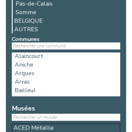
Pas-de-Calais
Somme
BELGIQUE
AUTRES
Communes
Alaincourt
Aniche
Arques
Arras
Bailleul
Bellicourt
Berck
Musées
Béthune
Blangy-sur-Bresle
ACED Métallia