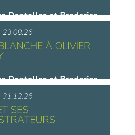
s Dentelles et Broderies
y - Caudry
> 23.08.26
BLANCHE À OLIVIER
Y
s Dentelles et Broderies
y - Caudry
> 31.12.26
ET SES
ISTRATEURS