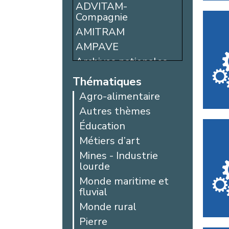
Bohain-en-
ADVITAM-
Vermandois
Compagnie
Boulogne-sur-Mer
AMITRAM
Calais
AMPAVE
Caudry
Archives nationales
Chantilly
du monde du travail
Thématiques
(ANMT)
Comines
Agro-alimentaire
ARPDO à Rotonde
Compiègne
80
Autres thèmes
Creil
Ascenseur à
Éducation
Crèvecœur-le-
bateaux
Grand
Métiers d’art
Association
Denain
Mines - Industrie
Aéronautique
lourde
Histoire de Méaulte
Desvres
(AAHM)
Monde maritime et
Douai
fluvial
Association du
Dunkerque
Musée Hospitalier
Monde rural
Étaples
Régional de Lille
Pierre