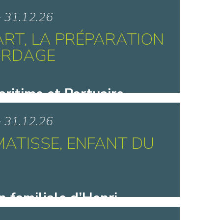
lé-Juillet - Creil
> 31.12.26
ART, LA PRÉPARATION
ORDAGE
ritime et Portuaire -
ue
> 31.12.26
MATISSE, ENFANT DU
n familiale d’Henri
- Bohain-en-Vermandois