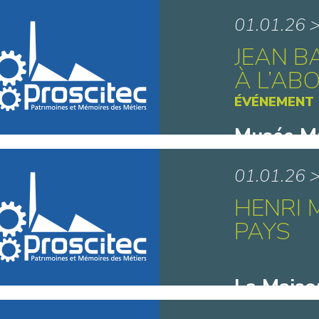
Musée Gal
01.01.26 
JEAN B
À L’AB
ÉVÉNEMENT
Musée Ma
Dunkerq
01.01.26 
HENRI 
PAYS
La Maiso
Matisse 