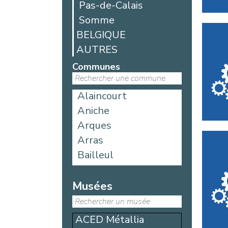
Pas-de-Calais
Somme
BELGIQUE
AUTRES
Communes
Alaincourt
Aniche
Arques
Arras
Bailleul
Bellicourt
Berck
Musées
Béthune
Blangy-sur-Bresle
ACED Métallia