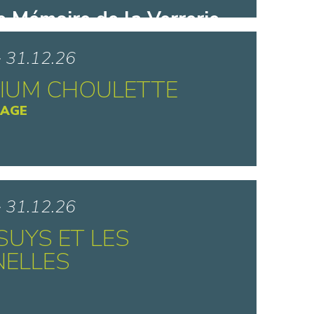
e Mémoire de la Verrerie
t - Aniche
> 31.12.26
IUM CHOULETTE
TAGE
e La Choulette - Hordain
> 31.12.26
SUYS ET LES
NELLES