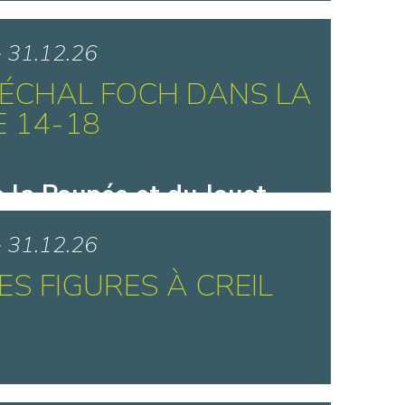
e la Marionnette - Tournai
> 31.12.26
ÉCHAL FOCH DANS LA
 14-18
 la Poupée et du Jouet
 Wambrechies
> 31.12.26
S FIGURES À CREIL