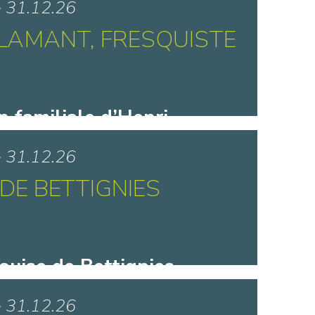
> 31.12.26
FLAMANT, FRESQUISTE
n familiale d’Henri
- Bohain-en-Vermandois
> 31.12.26
 DE BETTIGNIES
ouise de Bettignies -
mand-les-Eaux
> 31.12.26