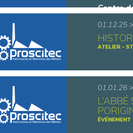
Centre d
d’en Hau
01.12.25 
HISTOR
ATELIER - S
Brasseri
01.01.26 
L’ABBÉ 
PORIGI
ÉVÉNEMENT